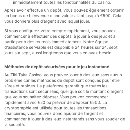
immédiatement toutes les fonctionnalités du casino.
Après avoir effectué un dépôt, vous pouvez également obtenir
un bonus de bienvenue d'une valeur allant jusqu'à €500. Cela
vous donnera plus d’argent avec lequel jouer.
Si vous configurez votre compte rapidement, vous pouvez
commencer à effectuer des dépôts, à jouer à des jeux et à
participer à des tournois immédiatement. Notre équipe
d'assistance serviable est disponible 24 heures sur 24, sept
jours sur sept, aussi longtemps que vous en avez besoin.
Méthodes de dépôt sécurisées pour le jeu instantané
Au Tiki Taka Casino, vous pouvez jouer à des jeux sans aucun
problème car les méthodes de dépôt sont conçues pour être
sûres et rapides. La plateforme garantit que toutes les
transactions sont sécurisées, quel que soit le montant d'argent
que vous souhaitez déposer. Vous pouvez commencer
rapidement avec €20 ou prévoir de déposer €500. La
cryptographie est utilisée pour toutes les transactions
financières, vous pouvez donc ajouter de l'argent et
commencer à jouer à des jeux instantanés sans vous soucier de
la sécurité.