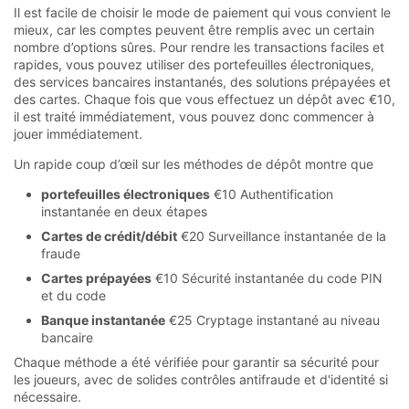
Il est facile de choisir le mode de paiement qui vous convient le
mieux, car les comptes peuvent être remplis avec un certain
nombre d’options sûres. Pour rendre les transactions faciles et
rapides, vous pouvez utiliser des portefeuilles électroniques,
des services bancaires instantanés, des solutions prépayées et
des cartes. Chaque fois que vous effectuez un dépôt avec €10,
il est traité immédiatement, vous pouvez donc commencer à
jouer immédiatement.
Un rapide coup d’œil sur les méthodes de dépôt montre que
portefeuilles électroniques
€10 Authentification
instantanée en deux étapes
Cartes de crédit/débit
€20 Surveillance instantanée de la
fraude
Cartes prépayées
€10 Sécurité instantanée du code PIN
et du code
Banque instantanée
€25 Cryptage instantané au niveau
bancaire
Chaque méthode a été vérifiée pour garantir sa sécurité pour
les joueurs, avec de solides contrôles antifraude et d'identité si
nécessaire.