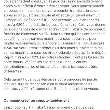
vous permettent d'essayer les jeux du casino immédiatement
après avoir effectué votre premier dépôt. Vous pouvez obtenir
un bonus de match lors de votre premier transfert de solde
après avoir ouvert un compte et effectué un dépôt minimum.
Lorsque vous déposez €100, par exemple, vous obtiendrez
jusqu'à €200 en crédit de jeu supplémentaire. Cela vous donne
plus de chances de gagner et d’explorer. Il existe de nombreux
forfaits de bienvenue au Tiki Taka Casino qui incluent des tours
supplémentaires sur des machines à sous populaires pour
rendre vos premiers jours encore plus amusants. Bonus jusqu'à
€200 sur votre premier dépôt plus des tours supplémentaires
sur les machines à sous les mieux sélectionnées après le dépôt.
Dépôt minimum : €20. Les offres standard n'ont pas besoin de
code bonus. Vérifiez les conditions du bonus car les
contributions au jeu et les conditions de mise peuvent être
différentes.
Cela garantit que vous démarrez votre parcours de jeu de
manière sûre et responsable en laissant uniquement les
comptes vérifiés réclamer et utiliser le bonus de bienvenue.
Comment créer un compte rapidement
L'inscription au Tiki Taka Casino ne prend que quelques