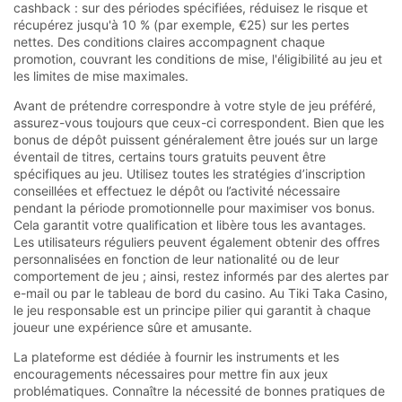
cashback : sur des périodes spécifiées, réduisez le risque et
récupérez jusqu'à 10 % (par exemple, €25) sur les pertes
nettes. Des conditions claires accompagnent chaque
promotion, couvrant les conditions de mise, l'éligibilité au jeu et
les limites de mise maximales.
Avant de prétendre correspondre à votre style de jeu préféré,
assurez-vous toujours que ceux-ci correspondent. Bien que les
bonus de dépôt puissent généralement être joués sur un large
éventail de titres, certains tours gratuits peuvent être
spécifiques au jeu. Utilisez toutes les stratégies d’inscription
conseillées et effectuez le dépôt ou l’activité nécessaire
pendant la période promotionnelle pour maximiser vos bonus.
Cela garantit votre qualification et libère tous les avantages.
Les utilisateurs réguliers peuvent également obtenir des offres
personnalisées en fonction de leur nationalité ou de leur
comportement de jeu ; ainsi, restez informés par des alertes par
e-mail ou par le tableau de bord du casino. Au Tiki Taka Casino,
le jeu responsable est un principe pilier qui garantit à chaque
joueur une expérience sûre et amusante.
La plateforme est dédiée à fournir les instruments et les
encouragements nécessaires pour mettre fin aux jeux
problématiques. Connaître la nécessité de bonnes pratiques de