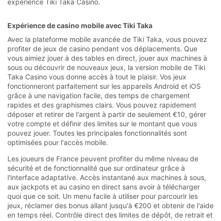
expérience Tiki Taka Casino.
Expérience de casino mobile avec Tiki Taka
Avec la plateforme mobile avancée de Tiki Taka, vous pouvez
profiter de jeux de casino pendant vos déplacements. Que
vous aimiez jouer à des tables en direct, jouer aux machines à
sous ou découvrir de nouveaux jeux, la version mobile de Tiki
Taka Casino vous donne accès à tout le plaisir. Vos jeux
fonctionneront parfaitement sur les appareils Android et iOS
grâce à une navigation facile, des temps de chargement
rapides et des graphismes clairs. Vous pouvez rapidement
déposer et retirer de l'argent à partir de seulement €10, gérer
votre compte et définir des limites sur le montant que vous
pouvez jouer. Toutes les principales fonctionnalités sont
optimisées pour l'accès mobile.
Les joueurs de France peuvent profiter du même niveau de
sécurité et de fonctionnalité que sur ordinateur grâce à
l'interface adaptative. Accès instantané aux machines à sous,
aux jackpots et au casino en direct sans avoir à télécharger
quoi que ce soit. Un menu facile à utiliser pour parcourir les
jeux, réclamer des bonus allant jusqu'à €200 et obtenir de l'aide
en temps réel. Contrôle direct des limites de dépôt, de retrait et