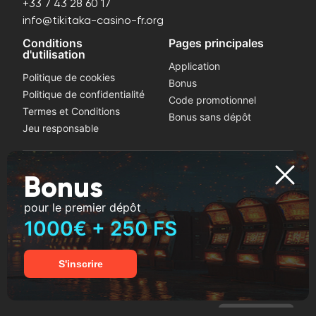
+33 7 43 28 60 17
info@tikitaka-casino-fr.org
Conditions
Pages principales
d'utilisation
Application
Politique de cookies
Bonus
Politique de confidentialité
Code promotionnel
Termes et Conditions
Bonus sans dépôt
Jeu responsable
Jouez la sécurité
Bonus
Si vous remarquez des symptômes de dépendance au
pour le premier dépôt
jeu, demandez l’aide d’un professionnel. Ce site Web est
destiné aux utilisateurs âgés de 18 ans et plus.
1000€ + 250 FS
S'inscrire