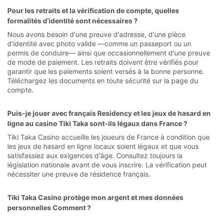
Pour les retraits et la vérification de compte, quelles
formalités d’identité sont nécessaires ?
Nous avons besoin d'une preuve d'adresse, d'une pièce
d'identité avec photo valide —comme un passeport ou un
permis de conduire— ainsi que occasionnellement d'une preuve
de mode de paiement. Les retraits doivent être vérifiés pour
garantir que les paiements soient versés à la bonne personne.
Téléchargez les documents en toute sécurité sur la page du
compte.
Puis-je jouer avec français Residency et les jeux de hasard en
ligne au casino Tiki Taka sont-ils légaux dans France ?
Tiki Taka Casino accueille les joueurs de France à condition que
les jeux de hasard en ligne locaux soient légaux et que vous
satisfassiez aux exigences d'âge. Consultez toujours la
législation nationale avant de vous inscrire. La vérification peut
nécessiter une preuve de résidence français.
Tiki Taka Casino protège mon argent et mes données
personnelles Comment ?