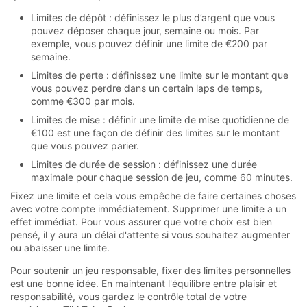
Limites de dépôt : définissez le plus d’argent que vous
pouvez déposer chaque jour, semaine ou mois. Par
exemple, vous pouvez définir une limite de €200 par
semaine.
Limites de perte : définissez une limite sur le montant que
vous pouvez perdre dans un certain laps de temps,
comme €300 par mois.
Limites de mise : définir une limite de mise quotidienne de
€100 est une façon de définir des limites sur le montant
que vous pouvez parier.
Limites de durée de session : définissez une durée
maximale pour chaque session de jeu, comme 60 minutes.
Fixez une limite et cela vous empêche de faire certaines choses
avec votre compte immédiatement. Supprimer une limite a un
effet immédiat. Pour vous assurer que votre choix est bien
pensé, il y aura un délai d'attente si vous souhaitez augmenter
ou abaisser une limite.
Pour soutenir un jeu responsable, fixer des limites personnelles
est une bonne idée. En maintenant l'équilibre entre plaisir et
responsabilité, vous gardez le contrôle total de votre