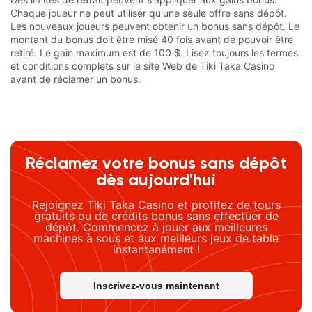
et conditions complets sur le site Web de Tiki Taka Casino
avant de réclamer un bonus.
Réclamez votre bonus sans dépôt
dès aujourd'hui
Rejoignez Tiki Taka Casino et profitez de tours
gratuits ou de crédits bonus sans effectuer de
dépôt. Commencez à jouer aux meilleures
machines à sous et aux meilleurs jeux de table
instantanément !
Inscrivez-vous maintenant