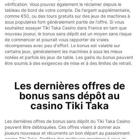
vérification. Vous pouvez également le réclamer depuis le
tableau de bord de votre compte. De l'argent supplémentaire,
comme €50, ou des tours gratuits sur des jeux de machines à
sous populaires font généralement partie de l'offre. Si vous
souhaitez essayer Tiki Taka Casino dans France en tant que
nouveau joueur, le bonus sans dépôt est un moyen sans risque
de commencer et pourrait vous rapporter de vraies
récompenses avec peu d'effort. Le bonus est valable sur
certains jeux, généralement les machines à sous les mieux
notées et parfois les jeux de table. Les gains du bonus peuvent
être soumis à des exigences de mise et à des limites de retrait.
Les dernières offres de
bonus sans dépôt au
casino Tiki Taka
Les dernières offres de bonus sans dépôt du Tiki Taka Casino
peuvent être débloquées. Ces offres visent à donner aux
joueurs nouveaux et récurrents un bon départ au passionnant
casino Tiki Taka. Profitez des meilleures machines à sous et