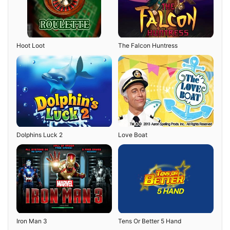
Hoot Loot
The Falcon Huntress
Dolphins Luck 2
Love Boat
Iron Man 3
Tens Or Better 5 Hand