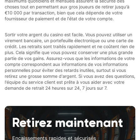
Sortir votre argent du casino est facile. Vous pouvez utiliser un
virement bancaire, un portefeuille électronique ou une carte de
crédit. Les retraits sont traités rapidement et ne coûtent rien de
plus. Cela signifie que vous pouvez conserver une plus grande
partie de vos gains. Assurez-vous que les informations de votre
compte correspondent aux informations de vos informations
personnelles pour éviter des retards inutiles, surtout si vous
retirez une grosse somme d'argent. Si vous avez des questions,
l'équipe du service client est prête à vous aider avec votre
demande de retrait 24 heures sur 24, 7 jours sur 7.
Retirez maintenant
Encaissements rapides et sécurisés
Retirer