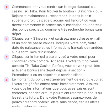
Commencez par vous rendre sur la page d’accueil du
casino Tiki Taka. Pour trouver le bouton « S'inscrire » ou «
Rejoindre maintenant », recherchez-le dans le coin
supérieur droit. La page d'accueil est l'endroit où vous
devez commencer le processus d'inscription pour obtenir
des bonus spéciaux, comme le très recherché bonus sans
dépôt.
Cliquez sur « S'inscrire » et saisissez une adresse e-mail
et un mot de passe valides. Indiquez votre nom, votre
date de naissance et les informations français demandées
sur le formulaire d'inscription.
Cliquez sur le lien qui a été envoyé à votre email pour
confirmer votre compte. Accédez à votre tout nouveau
compte Tiki Taka Casino. Parfois, vous devrez peut-être
activer le bonus sans dépôt depuis la section «
Promotions » ou en appelant le service client.
Le montant du bonus est généralement de €20 ou €50, et
il vous est généralement remis immédiatement. Assurez-
vous que les informations que vous avez saisies sont
correctes, car des erreurs pourraient retarder le bonus ou
les retraits futurs. Dans votre France, assurez-vous de
pouvoir d'abord obtenir l'offre sans dépôt, car les offres
varient selon les zones.