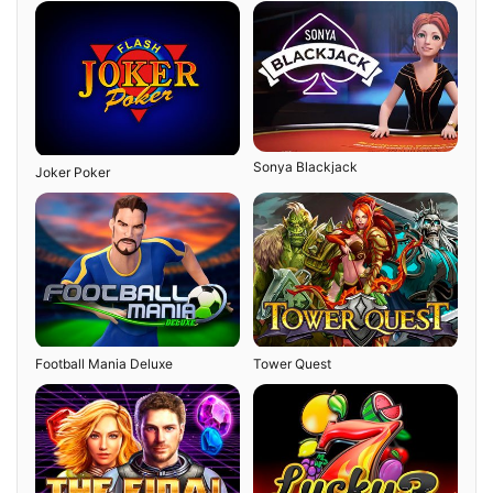
Sonya Blackjack
Joker Poker
Football Mania Deluxe
Tower Quest