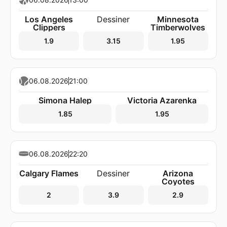
06.08.2026
21:00
Simona Halep
Victoria Azarenka
1.85
1.95
06.08.2026
22:20
Calgary Flames
Dessiner
Arizona
Coyotes
2
3.9
2.9
06.08.2026
14:00
Argentina
Dessiner
Italy
1.8
3.1
2.1