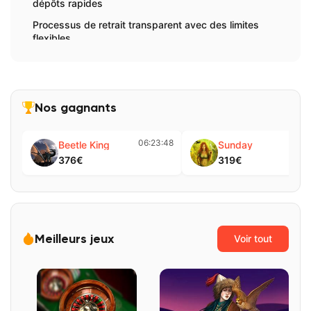
dépôts rapides
Processus de retrait transparent avec des limites
flexibles
Tiki Taka Casino Mobile Play
Bonus sans dépôt du casino Tiki Taka
Nos gagnants
06:23:48
06:
Beetle King
Sunday
376€
319€
Meilleurs jeux
Voir tout