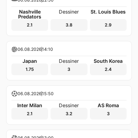
06.08.2026
14:10
Japan
Dessiner
South Korea
1.75
3
2.4
06.08.2026
15:50
Inter Milan
Dessiner
AS Roma
2.1
3.2
3
06.08.2026
13:00
Los Angeles
Dessiner
Minnesota
Clippers
Timberwolves
1.9
3.15
1.95