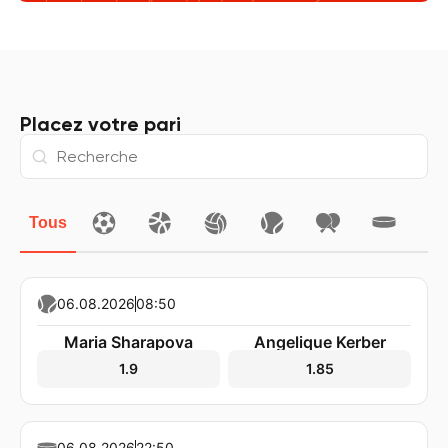
Placez votre pari
Tous
06.08.2026
08:50
Maria Sharapova
Angelique Kerber
1.9
1.85
06.08.2026
22:50
Nashville
Dessiner
St. Louis Blues
Predators
2.1
3.8
2.9