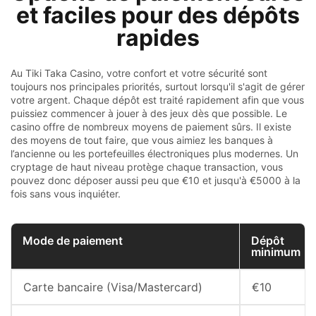
Au Tiki Taka Casino, votre confort et votre sécurité sont
toujours nos principales priorités, surtout lorsqu'il s'agit de gérer
votre argent. Chaque dépôt est traité rapidement afin que vous
puissiez commencer à jouer à des jeux dès que possible. Le
casino offre de nombreux moyens de paiement sûrs. Il existe
des moyens de tout faire, que vous aimiez les banques à
l’ancienne ou les portefeuilles électroniques plus modernes. Un
cryptage de haut niveau protège chaque transaction, vous
pouvez donc déposer aussi peu que €10 et jusqu'à €5000 à la
fois sans vous inquiéter.
Mode de paiement
Dépôt
minimum
Carte bancaire (Visa/Mastercard)
€10
Portefeuille électronique (Skrill,
€15
Neteller)
Bon prépayé
€10