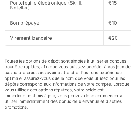
Virement bancaire
€20
Toutes les options de dépôt sont simples à utiliser et conçues
pour être rapides, afin que vous puissiez accéder à vos jeux de
casino préférés sans avoir à attendre. Pour une expérience
optimale, assurez-vous que le nom que vous utilisez pour les
dépôts correspond aux informations de votre compte. Lorsque
vous utilisez ces options réputées, votre solde est
immédiatement mis à jour, vous pouvez donc commencer à
utiliser immédiatement des bonus de bienvenue et d'autres
promotions.
Processus de retrait
transparent avec des