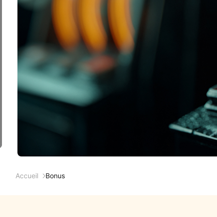
Accueil
Bonus