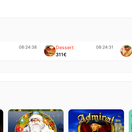
 et sûres
bonus
i Taka
comment il peut améliorer votre temps de jeu en ligne
08:24:38
Dessert
08:24:31
311€