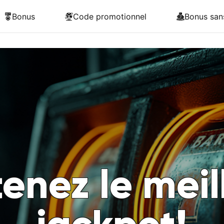
Bonus
Code promotionnel
Bonus san
enez le meil