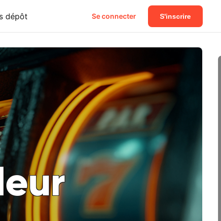
s dépôt
Se connecter
S'inscrire
leur