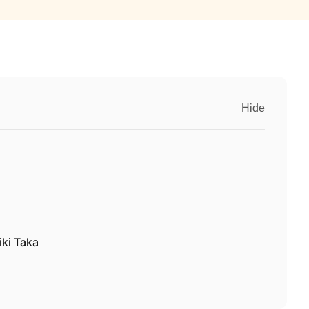
Hide
iki Taka