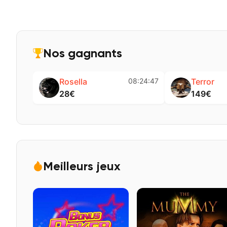
Méthodes de dépôt pour des transactions rapides
Méthodes de dépôt disponibles
Limites minimales d'activation des dépôts et des 
Nos gagnants
Quand et comment retirer de l'argent du casino Tik
Découvrez le bonus unique du casino Tiki Taka et 
Rosella
08:24:47
Terror
Différents types de bonus du casino Tiki Taka
28€
149€
Meilleurs jeux