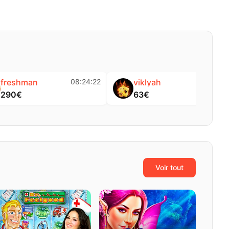
freshman
08:24:22
viklyah
08:24:
290€
63€
Voir tout