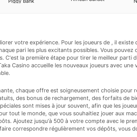
Piggy Bank
N
rer votre expérience. Pour les joueurs de , il existe 
que pari les plus excitants possibles. Vous pouvez o
C'est la première étape pour tirer le meilleur parti 
i Taka Casino accueille les nouveaux joueurs avec une
ble.
onnante, chaque offre est soigneusement choisie pou
uits, des bonus de rechargement, des forfaits de bi
ciales sont mises à jour souvent, afin que les joueu
 pour tout le monde, que vous souhaitiez jouer aux ma
épôts. Ajoutez jusqu'à 500 à votre compte avec le pre
ire correspondre régulièrement vos dépôts, vous don